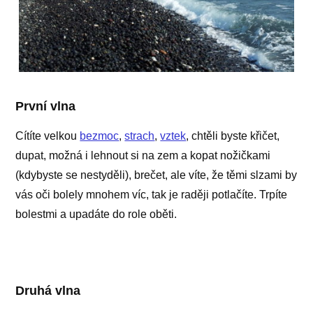
První vlna
Cítíte velkou
bezmoc
,
strach
,
vztek
, chtěli byste křičet,
dupat, možná i lehnout si na zem a kopat nožičkami
(kdybyste se nestyděli), brečet, ale víte, že těmi slzami by
vás oči bolely mnohem víc, tak je raději potlačíte. Trpíte
bolestmi a upadáte do role oběti.
Druhá vlna