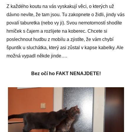
Z každého koutu na vás vyskakují věci, o kterých už
dávno nevíte, že tam jsou. Tu zakopnete o židli, jindy vás
povalí taburetka (nebo vy ji). Svou nemotorností shodíte
hrníček s čajem a rozlijete na koberec. Chcete si
poslechnout hudbu z mobilu a zjistíte, že vám chybí
špuntík u sluchátka, který asi zůstal v kapse kabelky. Ale
možná vypadl někde jinde….
Bez očí ho FAKT NENAJDETE!