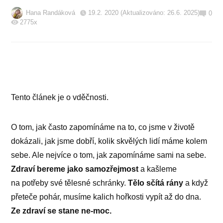
Hana Randáková
19.2. 2020 (Aktualizováno: 26.6. 2025)
0
2775x
Tento článek je o vděčnosti.
O tom, jak často zapomínáme na to, co jsme v životě
dokázali, jak jsme dobří, kolik skvělých lidí máme kolem
sebe. Ale nejvíce o tom, jak zapomínáme sami na sebe.
Zdraví bereme jako samozřejmost
a kašleme
na potřeby své tělesné schránky.
Tělo sčítá rány
a když
přeteče pohár, musíme kalich hořkosti vypít až do dna.
Ze zdraví se stane ne-moc.