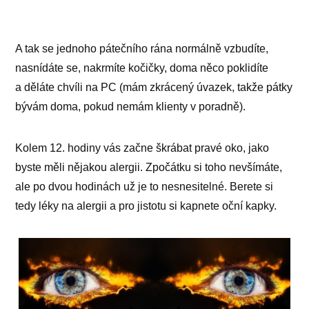
A tak se jednoho pátečního rána normálně vzbudíte,
nasnídáte se, nakrmíte kočičky, doma něco poklidíte
a děláte chvíli na PC (mám zkrácený úvazek, takže pátky
bývám doma, pokud nemám klienty v poradně).
Kolem 12. hodiny vás začne škrábat pravé oko, jako
byste měli nějakou alergii. Zpočátku si toho nevšímáte,
ale po dvou hodinách už je to nesnesitelné. Berete si
tedy léky na alergii a pro jistotu si kapnete oční kapky.