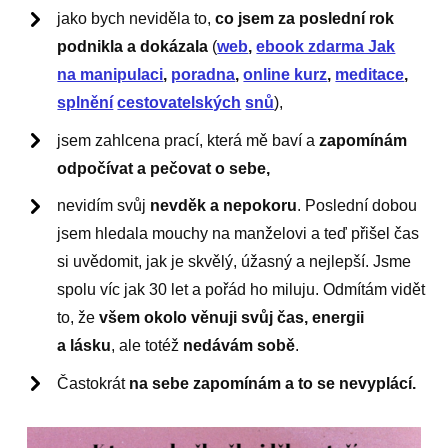
jako bych neviděla to,
co jsem za poslední rok
podnikla a dokázala
(
web
,
ebook zdarma Jak
na manipulaci
,
poradna
,
online kurz
,
meditace
,
splnění
cestovatelských
snů
),
jsem zahlcena prací, která mě baví a
zapomínám
odpočívat a pečovat o sebe,
nevidím svůj
nevděk a nepokoru
. Poslední dobou
jsem hledala mouchy na manželovi a teď přišel čas
si uvědomit, jak je skvělý, úžasný a nejlepší. Jsme
spolu víc jak 30 let a pořád ho miluju. Odmítám vidět
to, že
všem okolo věnuji svůj čas, energii
a lásku
, ale totéž
nedávám sobě
.
Častokrát
na sebe zapomínám a to se nevyplácí.