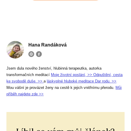
Hana Randáková
Jsem dula nového ženství, hlubinná terapeutka, autorka
transformačních meditací
Moje životní poslání, >>
Odpuštění, cesta
ke svobodě duše. >>
a
láskyplné hluboké meditace Dar rodu. >>
Mou vášní je provázet ženy na cestě k jejich vnitřnímu přerodu.
Můj
příběh najdete zde >>