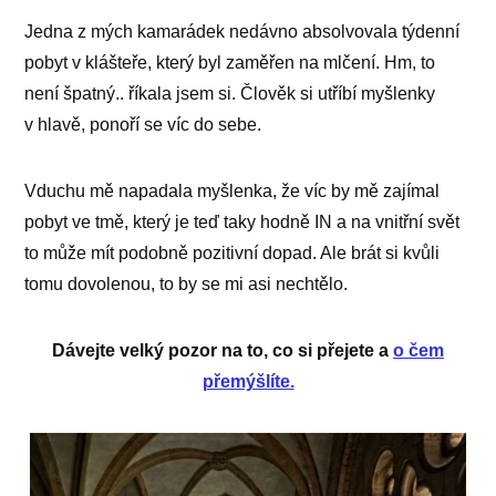
Jedna z mých kamarádek nedávno absolvovala týdenní
pobyt v klášteře, který byl zaměřen na mlčení. Hm, to
není špatný.. říkala jsem si. Člověk si utříbí myšlenky
v hlavě, ponoří se víc do sebe.
Vduchu mě napadala myšlenka, že víc by mě zajímal
pobyt ve tmě, který je teď taky hodně IN a na vnitřní svět
to může mít podobně pozitivní dopad. Ale brát si kvůli
tomu dovolenou, to by se mi asi nechtělo.
Dávejte velký pozor na to, co si přejete a
o čem
přemýšlíte.