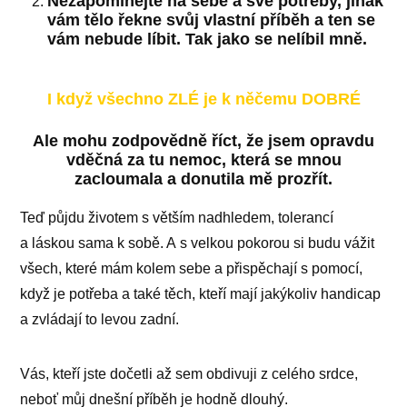
Nezapomínejte na sebe a své potřeby, jinak
vám tělo řekne svůj vlastní příběh a ten se
vám nebude líbit. Tak jako se nelíbil mně.
I když všechno ZLÉ je k něčemu DOBRÉ
Ale mohu zodpovědně říct, že jsem opravdu
vděčná za tu nemoc, která se mnou
zacloumala a donutila mě prozřít.
Teď půjdu životem s větším nadhledem, tolerancí
a láskou sama k sobě. A s velkou pokorou si budu vážit
všech, které mám kolem sebe a přispěchají s pomocí,
když je potřeba a také těch, kteří mají jakýkoliv handicap
a zvládají to levou zadní.
Vás, kteří jste dočetli až sem obdivuji z celého srdce,
neboť můj dnešní příběh je hodně dlouhý.