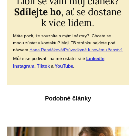
Líbil se vám můj článek?
Sdílejte ho
, ať se dostane
k více lidem.
Máte pocit, že souzníte s mými názory? Chcete se
mnou zůstat v kontaktu? Moji FB stránku najdete pod
názvem
Hana Randáková/Průvodkyně k novému ženství.
Může se podívat i na mé ostatní sítě
LinkedIn
,
Instagram,
Tiktok
a
YouTube
.
Podobné články