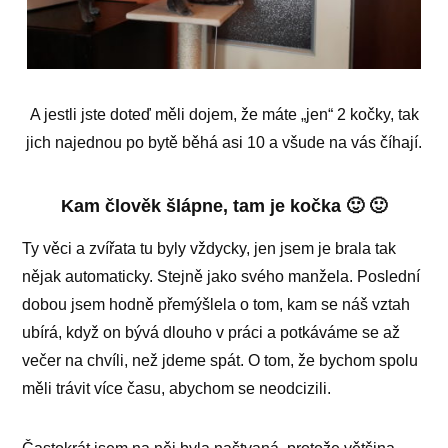
A jestli jste doteď měli dojem, že máte „jen“ 2 kočky, tak
jich najednou po bytě běhá asi 10 a všude na vás číhají.
Kam člověk šlápne, tam je kočka 🙂 🙂
Ty věci a zvířata tu byly vždycky, jen jsem je brala tak
nějak automaticky. Stejně jako svého manžela. Poslední
dobou jsem hodně přemýšlela o tom, kam se náš vztah
ubírá, když on bývá dlouho v práci a potkáváme se až
večer na chvíli, než jdeme spát. O tom, že bychom spolu
měli trávit více času, abychom se neodcizili.