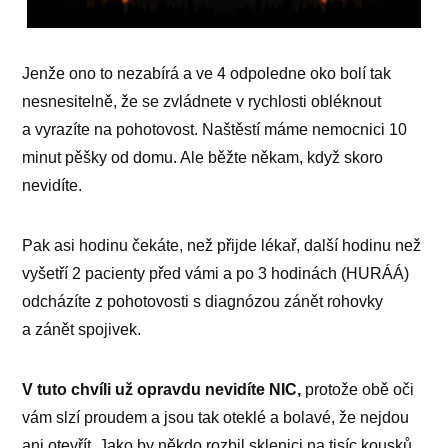
Jenže ono to nezabírá a ve 4 odpoledne oko bolí tak
nesnesitelně, že se zvládnete v rychlosti obléknout
a vyrazíte na pohotovost. Naštěstí máme nemocnici 10
minut pěšky od domu. Ale běžte někam, když skoro
nevidíte.
Pak asi hodinu čekáte, než přijde lékař, další hodinu než
vyšetří 2 pacienty před vámi a po 3 hodinách (HURÁÁ)
odcházíte z pohotovosti s diagnózou zánět rohovky
a zánět spojivek.
V tuto chvíli už opravdu nevidíte NIC,
protože obě oči
vám slzí proudem a jsou tak oteklé a bolavé, že nejdou
ani otevřít. Jako by někdo rozbil sklenici na tisíc kousků