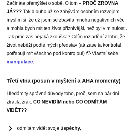
Začínáte přemýšlet o sobě. O tom –
PROČ ZROVNA
JÁ???
Tak dlouho už se zabývám osobním rozvojem,
myslím si, že už jsem se zbavila mnoha negativních věcí
a mohla bych mít ten život příznivější, než byl v minulosti.
Tak proč zas nějaká zkouška? Cítím rozladění z toho, že
život neběží podle mých představ (áá zase ta kontrola!
potřebuji mít všechno pod kontrolou!) 🙂 Vlastní sebe
manipulace
.
Třetí vlna (posun v myšlení a AHA momenty)
Hledám ty správné důvody toho, proč jsem na pár dní
ztratila zrak.
CO NEVIDÍM nebo CO ODMÍTÁM
VIDĚT??
odmítám vidět svoje
úspěchy,