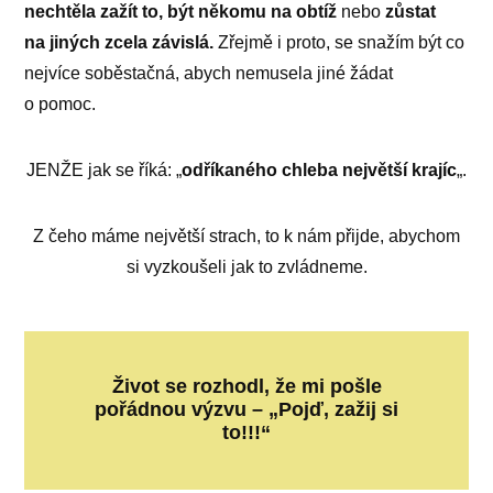
nechtěla zažít to, být někomu na obtíž
nebo
zůstat
na jiných zcela závislá.
Zřejmě i proto, se snažím být co
nejvíce soběstačná, abych nemusela jiné žádat
o pomoc.
JENŽE jak se říká: „
odříkaného chleba největší krajíc
„.
Z čeho máme největší strach, to k nám přijde, abychom
si vyzkoušeli jak to zvládneme.
Život se rozhodl, že mi pošle
pořádnou výzvu – „Pojď, zažij si
to!!!“