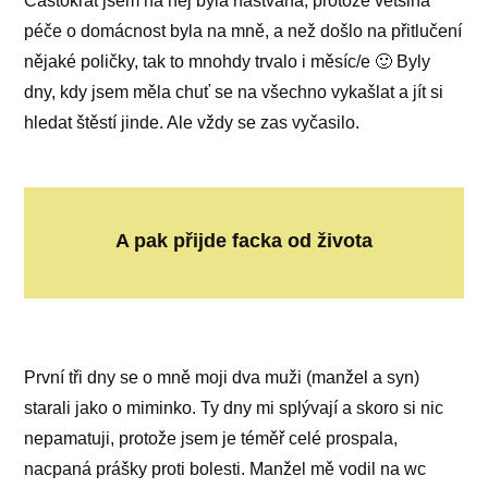
Častokrát jsem na něj byla naštvaná, protože většina
péče o domácnost byla na mně, a než došlo na přitlučení
nějaké poličky, tak to mnohdy trvalo i měsíc/e 🙂 Byly
dny, kdy jsem měla chuť se na všechno vykašlat a jít si
hledat štěstí jinde. Ale vždy se zas vyčasilo.
A pak přijde facka od života
První tři dny se o mně moji dva muži (manžel a syn)
starali jako o miminko. Ty dny mi splývají a skoro si nic
nepamatuji, protože jsem je téměř celé prospala,
nacpaná prášky proti bolesti. Manžel mě vodil na wc