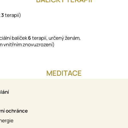
k
3
terapií)
iální balíček
6
terapií, určený ženám,
m vnitřním znovuzrození)
MEDITACE
slání
ní ochránce
energie