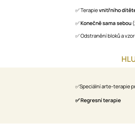
✅ Terapie
vnitřního dítět
✅
Konečně sama sebou
(
✅ Odstranění bloků a vzo
HLU
✅Speciální arte-terapie p
✅ Regresní terapie