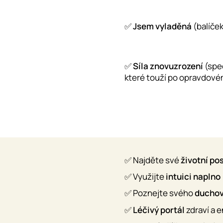
✅
Jsem vyladěná
(balíče
✅
Síla znovuzrození
(spec
které touží po opravdové
✅ Najděte své
životní po
✅ Využijte
intuici naplno
✅ Poznejte svého
duchov
✅
Léčivý portál
zdraví a 