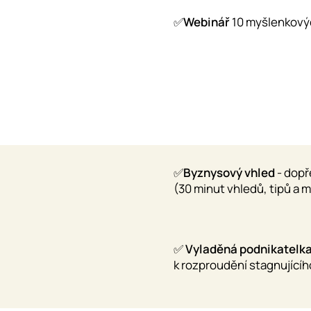
✅
Webinář
10 myšlenkov
✅
Byznysový vhled
- dopř
(30 minut vhledů, tipů a
✅
Vyladěná podnikatelk
k rozproudění stagnujícíh