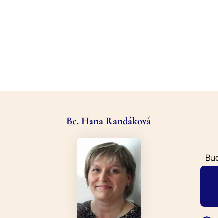
Bc. Hana Randáková
Buď