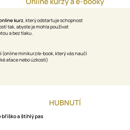
Online kurzy a e-booky
online kurz
, který odstartuje schopnost
stí tak, abyste je mohla používat
otou a bez tlaku.
i
(online minikurz/e-book, který vás naučí
ké atace nebo úzkosti)
HUBNUTÍ
 bříško a štíhlý pas