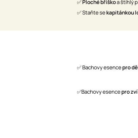
✅
Ploché bříško
a štíhlý 
✅ Staňte se
kapitánkou l
✅ Bachovy esence
pro dě
✅Bachovy esence
pro zví