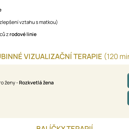
e
zlepšení vztahu s matkou)
rců z
rodové linie
BINNÉ VIZUALIZAČNÍ TERAPIE
(120 mi
ro ženy -
Rozkvetlá žena
BALÍČKY TERAPIÍ