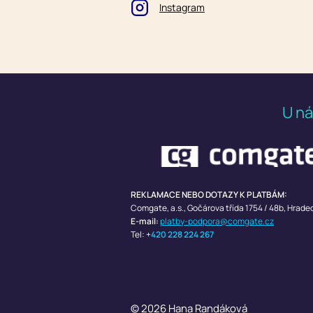
Instagram
U ná
REKLAMACE NEBO DOTAZY K PLATBÁM:
Comgate, a.s.,
Gočárova třída 1754 / 48b, Hrade
E-mail:
platby-podpora@comgate.cz
Tel: +
420 228 224 267
© 2026 Hana Randáková