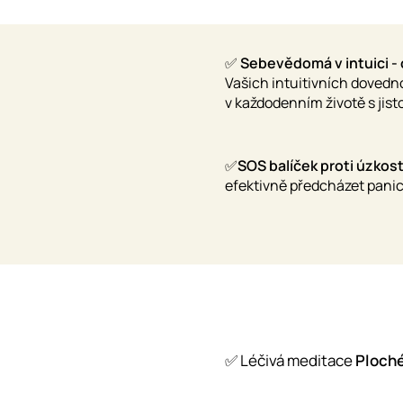
✅
Sebevědomá v intuici - 
Vašich intuitivních dovedno
v každodenním životě s jist
✅
SOS balíček proti úzkost
efektivně předcházet panic
✅ Léčivá meditace
Ploché