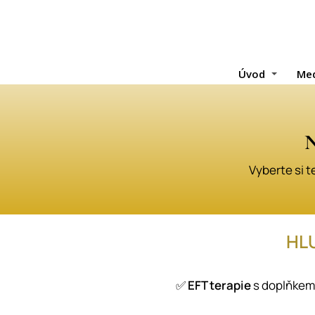
Úvod
Med
N
Vyberte si t
HL
✅
EFT terapie
s doplňkem