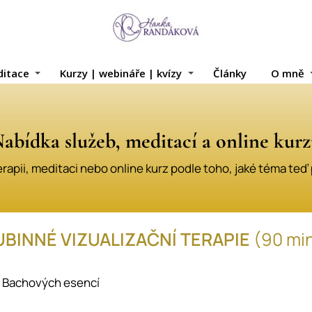
itace
Kurzy | webináře | kvízy
Články
O mně
abídka služeb, meditací a online kur
erapii, meditaci nebo online kurz podle toho, jaké téma teď 
UBINNÉ VIZUALIZAČNÍ TERAPIE
(90 mi
 Bachových esencí