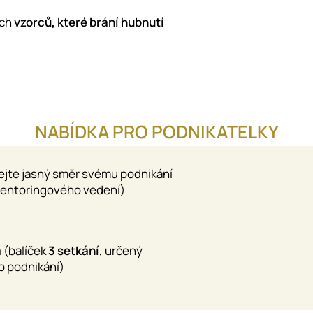
ých
vzorců, které brání hubnutí
NABÍDKA PRO PODNIKATELKY
ejte jasný směr svému podnikání
 mentoringového vedení)
a
(balíček
3
setkání
, určený
o podnikání)