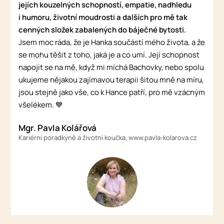
jejích kouzelných schopností, empatie, nadhledu
i humoru, životní moudrosti a dalších pro mě tak
cenných složek zabalených do báječné bytosti.
Jsem moc ráda, že je Hanka součástí mého života, a že
se mohu těšit z toho, jaká je a co umí. Její schopnost
napojit se na mě, když mi míchá Bachovky, nebo spolu
ukujeme nějakou zajímavou terapii šitou mně na míru,
jsou stejně jako vše, co k Hance patří, pro mě vzácným
všelékem. 💙
Mgr. Pavla Kolářová
Kariérní poradkyně a životní koučka, www.pavla-kolarova.cz