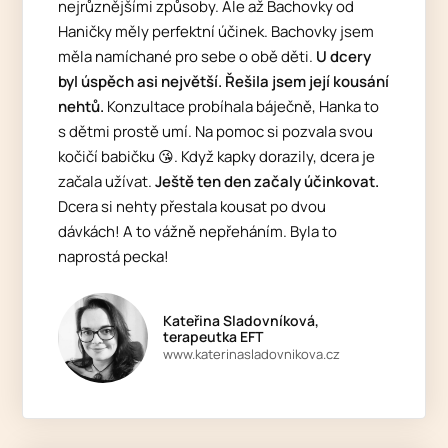
nejrůznějšími způsoby. Ale až Bachovky od
Haničky měly perfektní účinek. Bachovky jsem
měla namíchané pro sebe o obě děti.
U dcery
byl úspěch asi největší. Řešila jsem její kousání
nehtů.
Konzultace probíhala báječně, Hanka to
s dětmi prostě umí. Na pomoc si pozvala svou
kočičí babičku 😘. Když kapky dorazily, dcera je
začala užívat.
Ještě ten den začaly účinkovat.
Dcera si nehty přestala kousat po dvou
dávkách! A to vážně nepřeháním. Byla to
naprostá pecka!
Kateřina Sladovníková,
terapeutka EFT
www.katerinasladovnikova.cz