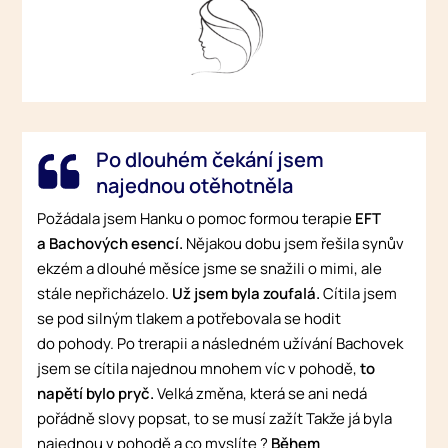
Po dlouhém čekání jsem
najednou otěhotněla
Požádala jsem Hanku o pomoc formou terapie
EFT
a Bachových esencí.
Nějakou dobu jsem řešila synův
ekzém a dlouhé měsíce jsme se snažili o mimi, ale
stále nepřicházelo.
Už jsem byla zoufalá.
Cítila jsem
se pod silným tlakem a potřebovala se hodit
do pohody. Po trerapii a následném užívání Bachovek
jsem se cítila najednou mnohem víc v pohodě,
to
napětí bylo pryč.
Velká změna, která se ani nedá
pořádně slovy popsat, to se musí zažít Takže já byla
najednou v pohodě a co myslíte ?
Během