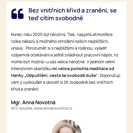
Bez vnitřních křivd a zranění, se
teď cítím svobodně
Konec roku 2020 byl náročný. Tlak, napjatá atmosféra
rizika nákazy a možného ohrožení našich nejbližších,
únava.. Porozumět si s nejbližšími a rodinou, vyladit
vzájemná očekávání a ještě zvládnout pracovní nápor, to
mohlo být možná i u vás velice náročné. V jednom velmi
intenzivním okamžiku
mi velice pomohla meditace od
Hanky „Odpuštění, cesta ke svobodě duše“.
Doporučuji
vám ji vyzkoušet a dovolit si žít svobodně bez vnitřních
křivd a zranění.
Mgr. Anna Novotná
ACC koučka, www.annanovotna.cz