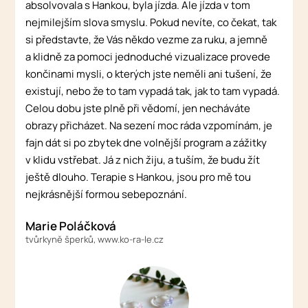
absolvovala s Hankou, byla jízda. Ale jízda v tom
nejmilejším slova smyslu. Pokud nevíte, co čekat, tak
si představte, že Vás někdo vezme za ruku, a jemně
a klidně za pomoci jednoduché vizualizace provede
končinami mysli, o kterých jste neměli ani tušení, že
existují, nebo že to tam vypadá tak, jak to tam vypadá.
Celou dobu jste plně při vědomí, jen necháváte
obrazy přicházet. Na sezení moc ráda vzpomínám, je
fajn dát si po zbytek dne volnější program a zážitky
v klidu vstřebat. Já z nich žiju, a tuším, že budu žít
ještě dlouho. Terapie s Hankou, jsou pro mě tou
nejkrásnější formou sebepoznání.
Marie Poláčková
tvůrkyně šperků, www.ko-ra-le.cz