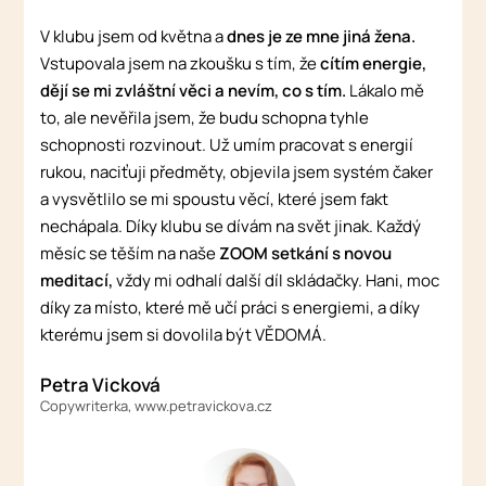
V klubu jsem od května a
dnes je ze mne jiná žena.
Vstupovala jsem na zkoušku s tím, že
cítím energie,
dějí se mi zvláštní věci a nevím, co s tím.
Lákalo mě
to, ale nevěřila jsem, že budu schopna tyhle
schopnosti rozvinout. Už umím pracovat s energií
rukou, naciťuji předměty, objevila jsem systém čaker
a vysvětlilo se mi spoustu věcí, které jsem fakt
nechápala. Díky klubu se dívám na svět jinak. Každý
měsíc se těším na naše
ZOOM setkání s novou
meditací,
vždy mi odhalí další díl skládačky. Hani, moc
díky za místo, které mě učí práci s energiemi, a díky
kterému jsem si dovolila být VĚDOMÁ.
Petra Vicková
Copywriterka, www.petravickova.cz