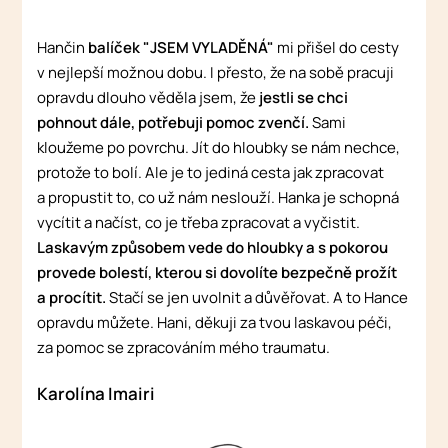
Hančin
balíček "JSEM VYLADĚNÁ"
mi přišel do cesty
v nejlepší možnou dobu. I přesto, že na sobě pracuji
opravdu dlouho věděla jsem, že
jestli se chci
pohnout dále, potřebuji pomoc zvenčí.
Sami
kloužeme po povrchu. Jít do hloubky se nám nechce,
protože to bolí. Ale je to jediná cesta jak zpracovat
a propustit to, co už nám neslouží. Hanka je schopná
vycítit a načíst, co je třeba zpracovat a vyčistit.
Laskavým způsobem vede do hloubky a s pokorou
provede bolestí, kterou si dovolíte bezpečně prožít
a procítit.
Stačí se jen uvolnit a důvěřovat. A to Hance
opravdu můžete. Hani, děkuji za tvou laskavou péči,
za pomoc se zpracováním mého traumatu.
Karolína Imairi