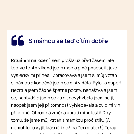
S mámou se teď cítím dobře
Rituálem narození
jsem prošla už před časem, ale
teprve tento víkend jsem mohla plně posoudit, jaké
výsledky mi přinesl. Zpracovávala jsem si můj vztah
s mámou a konečně jsem se s ní viděla. Bylo to super!
Necítila jsem žádné špatné pocity, nenaštvala jsem
se, nestyděla jsem se za ni, nevyhýbala jsem se jí,
naopak jsem její přítomnost vyhledávala a bylo mi v ní
příjemně. Ohromná změna oproti minulosti! Díky
tomu, že jsme můj vztah s mamkou pročistily. (A
nemohlo to vyjít krásněji než na Den matek! ) Terapii