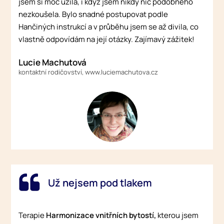
jsem si moc užila, i když jsem nikdy nic podobného
nezkoušela. Bylo snadné postupovat podle
Hančiných instrukcí a v průběhu jsem se až divila, co
vlastně odpovídám na její otázky. Zajímavý zážitek!
Lucie Machutová
kontaktní rodičovství, www.luciemachutova.cz
Už nejsem pod tlakem
Terapie
Harmonizace vnitřních bytostí,
kterou jsem