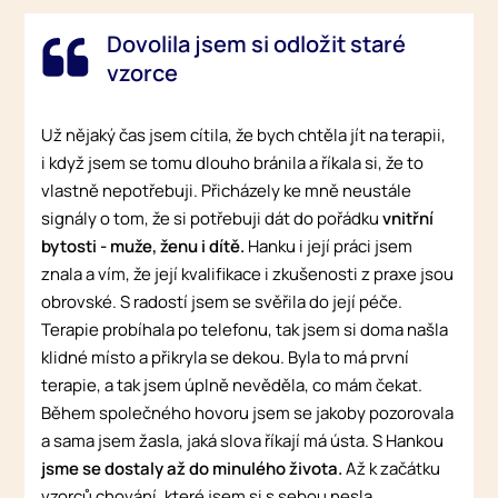
Dovolila jsem si odložit staré
vzorce
Už nějaký čas jsem cítila, že bych chtěla jít na terapii,
i když jsem se tomu dlouho bránila a říkala si, že to
vlastně nepotřebuji. Přicházely ke mně neustále
signály o tom, že si potřebuji dát do pořádku
vnitřní
bytosti - muže, ženu i dítě.
Hanku i její práci jsem
znala a vím, že její kvalifikace i zkušenosti z praxe jsou
obrovské. S radostí jsem se svěřila do její péče.
Terapie probíhala po telefonu, tak jsem si doma našla
klidné místo a přikryla se dekou. Byla to má první
terapie, a tak jsem úplně nevěděla, co mám čekat.
Během společného hovoru jsem se jakoby pozorovala
a sama jsem žasla, jaká slova říkají má ústa. S Hankou
jsme se dostaly až do minulého života.
Až k začátku
vzorců chování, které jsem si s sebou nesla