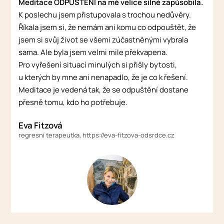
Meditace ODPUŠTĚNÍ na mě velice silně zapůsobila.
K poslechu jsem přistupovala s trochou nedůvěry.
Říkala jsem si, že nemám ani komu co odpouštět, že
jsem si svůj život se všemi zúčastněnými vybrala
sama. Ale byla jsem velmi mile překvapena.
Pro vyřešení situací minulých si přišly bytosti,
u kterých by mne ani nenapadlo, že je co k řešení.
Meditace je vedená tak, že se odpuštění dostane
přesně tomu, kdo ho potřebuje.
Eva Fitzová
regresní terapeutka, https://eva-fitzova-odsrdce.cz