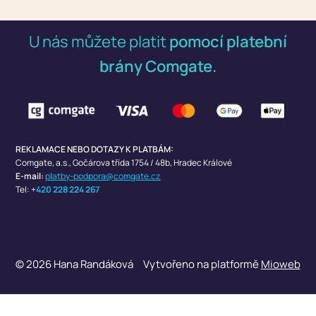
U nás můžete platit
pomocí platební
brány Comgate.
REKLAMACE NEBO DOTAZY K PLATBÁM:
Comgate, a.s.,
Gočárova třída 1754 / 48b, Hradec Králové
E-mail:
platby-podpora@comgate.cz
Tel: +
420 228 224 267
© 2026 Hana Randáková
Vytvořeno na platformě
Mioweb