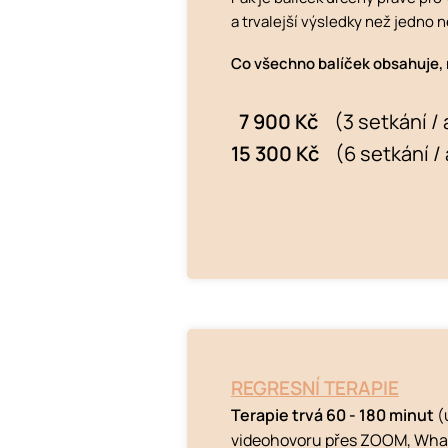
a trvalejší výsledky než jedno 
Co všechno balíček obsahuje,
7 900 Kč
(3 setkání /
15 300 Kč
(6 setkání / 
REGRESNÍ TERAPIE
Terapie trvá 60 - 180 minut
(
videohovoru přes ZOOM, Wha