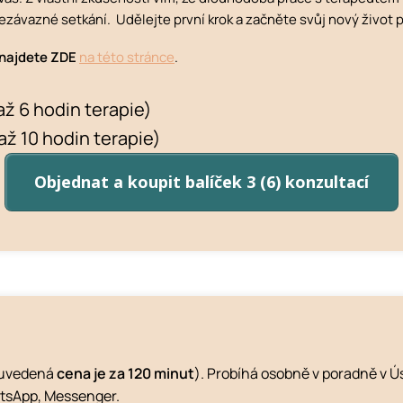
nezávazné setkání. Udělejte první krok a začněte svůj nový život 
 najdete ZDE
na této stránce
.
 až 6 hodin terapie)
až 10 hodin terapie)
Objednat a koupit balíček 3 (6) konzultací
uvedená
cena je za 120 minut
). Probíhá osobně v poradně v 
tsApp, Messenger.