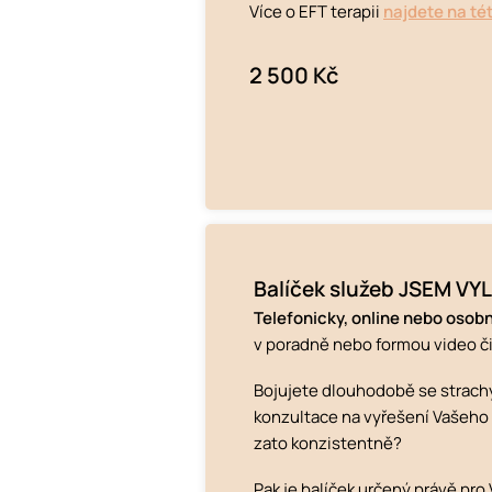
Více o EFT terapii
najdete na té
2 500 Kč
Balíček služeb JSEM V
Telefonicky, online nebo osob
v poradně nebo formou video č
Bojujete dlouhodobě se strachy,
konzultace na vyřešení Vašeho p
zato konzistentně?
Pak je balíček určený právě pr