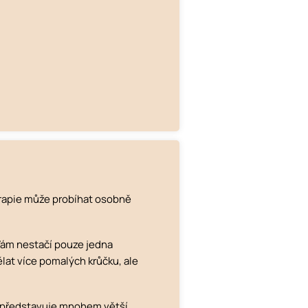
rapie může probíhat osobně
 Vám nestačí pouze jedna
lat více pomalých krůčku, ale
em představuje mnohem větší