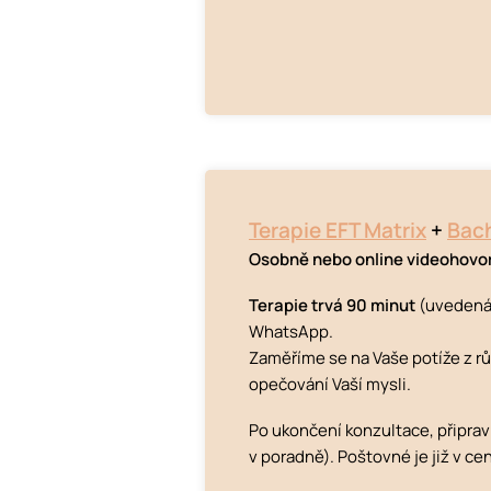
Terapie EFT Matrix
+
Bach
Osobně nebo online videohovo
Terapie trvá 90 minut
(uveden
WhatsApp.
Zaměříme se na Vaše potíže z r
opečování Vaší mysli.
Po ukončení konzultace, připra
v poradně). Poštovné je již v c