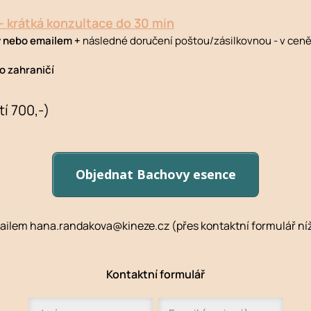
- krátká konzultace do 30 min
y nebo emailem +
následné doručení poštou/zásilkovnou - v ceně
 zahraničí
í 700,-)
Objednat Bachovy esence
ilem hana.randakova@kineze.cz (přes kontaktní formulář níž
Kontaktní formulář