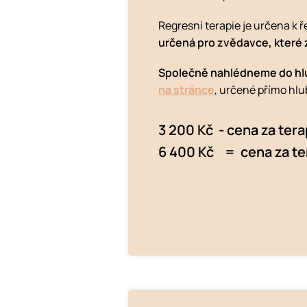
Regresní terapie je určena k ř
určená pro zvědavce, které z
Společně nahlédneme do hlub
na stránce
, určené přímo hlu
3 200 Kč - cena za tera
6 400 Kč = cena za ter