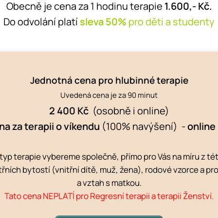
Obecně je cena za 1 hodinu terapie
1.600,- Kč.
Do odvolání platí
sleva 50%
pro děti a studenty
Jednotná cena pro hlubinné terapie
Uvedená cena je za 90 minut
2 400 Kč
(osobně i online)
na za terapii o víkendu
(100% navýšení) -
online
typ terapie vybereme společně, přímo pro Vás na míru z té
itřních bytostí (vnitřní dítě, muž, žena), rodové vzorce a p
a vztah s matkou.
Tato cena NEPLATÍ pro Regresní terapii a terapii Ženství.