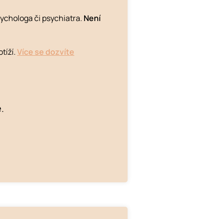
psychologa či psychiatra.
Není
tíží.
Více se dozvíte
.