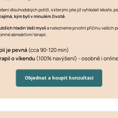
ešení dlouhodobých potíží, s kterými jste již vyhledali lékaře, 
ajímá, kým byli v minulém životě.
ších hladin Vaší mysli
a nalezneme prvotní příčinu vašich po
binné abreaktivní terapii.
pii je pevná
(cca 90-120 min)
apii o víkendu
(100% navýšení) - osobně i online
Objednat a koupit konzultaci