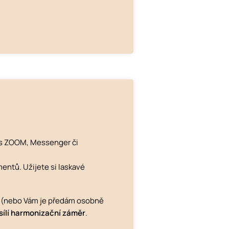
es ZOOM, Messenger či
entů. Užijete si laskavé
su (nebo Vám je předám osobně
sílí harmonizační záměr
.