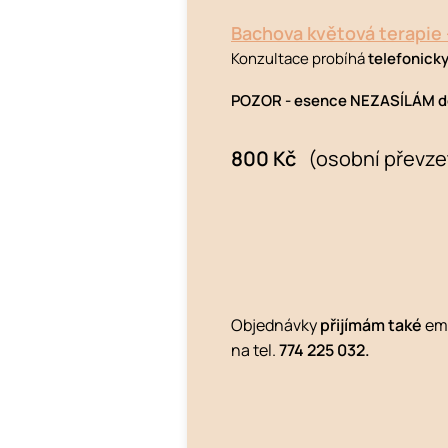
Bachova květová terapie 
Konzultace probíhá
telefonick
POZOR - esence NEZASÍLÁM do
800 Kč
(osobní převzet
Objednávky
přijímám také
ema
na tel.
774 225 032.