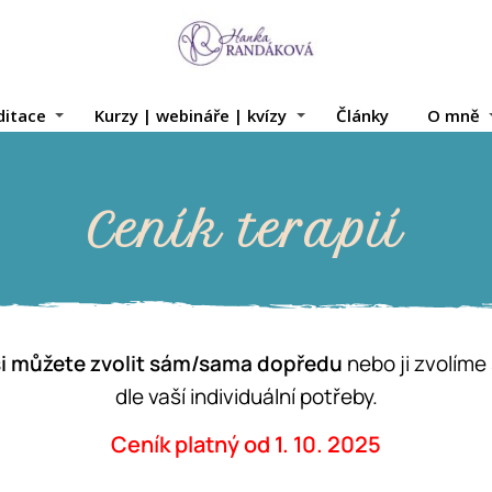
itace
Kurzy | webináře | kvízy
Články
O mně
Ceník terapií
 si můžete zvolit sám/sama dopředu
nebo ji zvolíme
dle vaší individuální potřeby.
Ceník platný od 1. 10. 2025