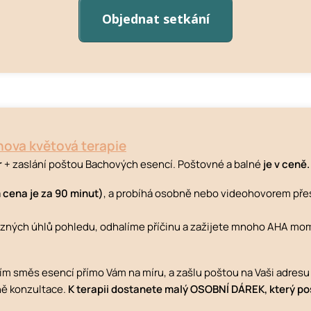
Objednat setkání
ova květová terapie
r
+ zaslání poštou Bachových esencí. Poštovné a balné
je v ceně.
á
cena je za 90 minut)
, a probíhá osobně nebo videohovorem př
ůzných úhlů pohledu, odhalíme příčinu a zažijete mnoho AHA mom
vím směs esencí přímo Vám na míru, a zašlu poštou na Vaši adre
eně konzultace.
K terapii dostanete malý OSOBNÍ DÁREK, který po