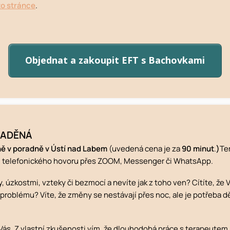
to stránce
.
Objednat a zakoupit EFT s Bachovkami
YLADĚNÁ
ně v poradně v Ústí nad Labem
(uvedená cena je za
90 minut
.
)
Te
i telefonického hovoru přes ZOOM, Messenger či WhatsApp.
 úzkostmi, vzteky či bezmocí a nevíte jak z toho ven? Cítíte, že
roblému? Víte, že změny se nestávají přes noc, ale je potřeba dě
o Vás. Z vlastní zkušenosti vím, že dlouhodobá práce s terapeut