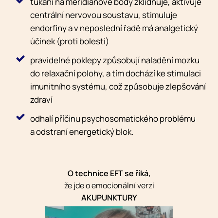
ťukání na meridiánové body zklidňuje, aktivuje
centrální nervovou soustavu, stimuluje
endorfiny a v neposlední řadě má analgetický
účinek (proti bolesti)
pravidelné poklepy způsobují naladění mozku
do relaxační polohy, a tím dochází ke stimulaci
imunitního systému, což způsobuje zlepšování
zdraví
odhalí příčinu psychosomatického problému
a odstraní energetický blok.
O technice EFT se říká,
že jde o emocionální verzi
AKUPUNKTURY