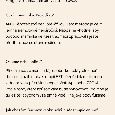
korigujete sama/sám dle vlastního uvážení.
Čekám miminko. Nevadí to?
ANO. Těhotenství není překážkou. Tato metoda je velmi
jemná a emotivně nenáročná. Naopak je vhodné, aby
budoucí maminka některá traumata zpracovala ještě
předtím, než se stane rodičem.
Osobně nebo online?
Přiznám se, že mám raději osobní kontakty, ale dnešní
doba je složitá, takže terapii EFT běžně dělám i formou
videohovoru přes Messenger, WatsApp nebo ZOOM.
Podle toho, který způsob vám bude vyhovovat. Pro mne je
důležité, abychom vzájemně viděli, na jaké body ťukáme.
Jak obdržím Bachovy kapky, když bude terapie online?