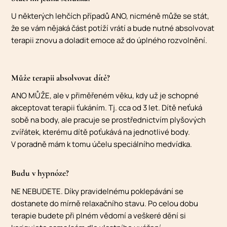
U některých lehčích případů ANO, nicméně může se stát,
že se vám nějaká část potíží vrátí a bude nutné absolvovat
terapii znovu a doladit emoce až do úplného rozvolnění.
Může terapii absolvovat dítě?
ANO MŮŽE, ale v přiměřeném věku, kdy už je schopné
akceptovat terapii ťukáním. Tj. cca od 3 let. Dítě neťuká
sobě na body, ale pracuje se prostřednictvím plyšových
zvířátek, kterému dítě poťukává na jednotlivé body.
V poradně mám k tomu účelu speciálního medvídka.
Budu v hypnóze?
NE NEBUDETE. Díky pravidelnému poklepávání se
dostanete do mírně relaxačního stavu. Po celou dobu
terapie budete při plném vědomí a veškeré dění si