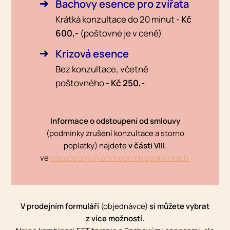
Bachovy esence pro zvířata
Krátká konzultace do 20 minut -
Kč
600,-
(poštovné je v ceně)
Krizová esence
Bez konzultace, včetně
poštovného -
Kč 250,-
Informace o odstoupení od smlouvy
(podmínky zrušení konzultace a storno
poplatky) najdete
v části VIII
.
ve
Všeobecných obchodních podmínkách.
V prodejním formuláři
(objednávce)
si můžete vybrat
z více možností.