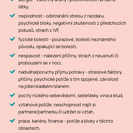
látky,
neplodnost - odstranění stresu z nezdaru,
psychické bloky, negativní zkušenosti z předchozích
pokusů, strach z IVF,
fyzické bolesti - poúrazové, bolesti neznámého
původu, opakující se bolesti,
nespavost - nalezení příčiny, strach z neusnutí či
probouzení se v noci,
nadváha|poruchy příjmu potravy - stresové faktory,
příčiny, psychické potíže s tím spojené, závislost
na jídle/sladkém/slaném
pocity nízkého sebevědomí, sebelásky, vina a stud,
vztahové potíže, neschopnost najít si
partnera/partnerku či udržet si vztah,
práce, kariéra, finance - potíže a bloky v těchto
oblastech,