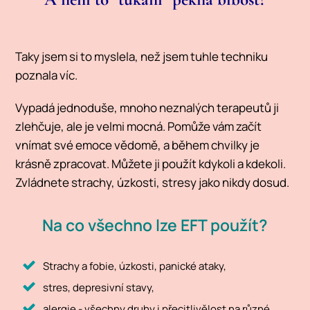
Taky jsem si to myslela, než jsem tuhle techniku
poznala víc.
Vypadá jednoduše, mnoho neznalých terapeutů ji
zlehčuje, ale je velmi mocná. Pomůže vám začít
vnímat své emoce vědomě, a během chvilky je
krásně zpracovat. Můžete ji použít kdykoli a kdekoli.
Zvládnete strachy, úzkosti, stresy jako nikdy dosud.
Na co všechno lze EFT použít?
Strachy a fobie, úzkosti, panické ataky,
stres, depresivní stavy,
alergie - všechny druhy i přecitlivělost na různé