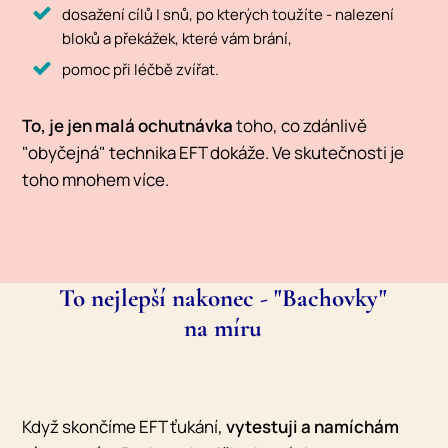
dosažení cílů | snů, po kterých toužíte - nalezení
bloků a překážek, které vám brání,
pomoc při léčbě zvířat.
To, je jen malá ochutnávka
toho, co zdánlivě
"obyčejná" technika EFT dokáže. Ve skutečnosti je
toho mnohem více.
To nejlepší nakonec - "Bachovky"
na míru
Když skončíme EFT ťukání,
vytestuji a namíchám