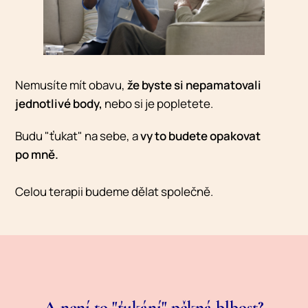
Nemusíte mít obavu,
že byste si nepamatovali
jednotlivé body,
nebo si je popletete.
Budu "ťukat" na sebe, a
vy to budete opakovat
po mně.
Celou terapii budeme dělat společně.
A není to "ťukání" pěkná blbost?