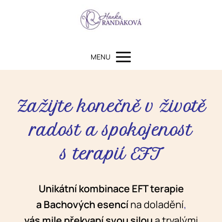
MENU
Zažijte konečně v životě
radost a spokojenost
s terapií EFT
Unikátní kombinace EFT terapie
a Bachových esencí
na doladění
,
vás mile překvapí svou silou
a trvalými