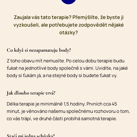
Zaujala vás tato terapie? Přemýšlíte, že byste ji
vyzkoušeli, ale potřebujete zodpovědět nějaké
otázky?
Co když si nezapamatuju body?
Z toho obavu mít nemusíte. Po celou dobu terapie budu
ťukat na jednotlivé body společně s vámi. Uvidíte, na jaké
body si ťukám já, a na stejné body si budete ťukat vy.
Jak dlouho terapie trvá?
Délka terapie je minimálně 1,5 hodiny. Prvních cca 45
minut, je věnováno našemu společnému rozhovoru o tom,
co vás trápí, ve druhé části probíhá samotná terapie.
Stačí mi jedna schůzka?