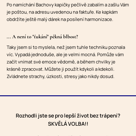
Po namíchání Bachovy kapičky pečlivě zabalím a zašlu Vám
je poštou, na adresu uvedenou na faktuře. Ke kapkám
obdržíte ještě malý dárek na posílení harmonizace.
... A není to "ťukání" pěkná blbost?
Taky jsem si to myslela, než jsem tuhle techniku poznala
víc. Vypadá jednoduše, ale je velmi mocná. Pomůže vám
začít vnímat své emoce vědomě, a během chvilky je
krásně zpracovat. Můžete ji použít kdykoli a kdekoli.
Zvládnete strachy, úzkosti, stresy jako nikdy dosud.
Rozhodli jste se pro lepší život bez trápení?
SKVĚLÁ VOLBA!!