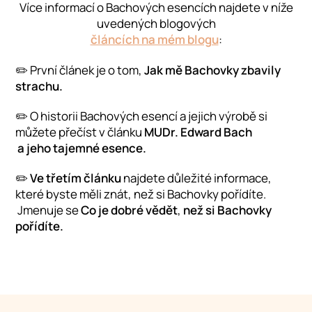
Více informací o Bachových esencích najdete v níže
uvedených blogových
článcích na mém blogu
:
✏️ První článek je o tom,
Jak mě Bachovky zbavily
strachu
.
✏️ O historii Bachových esencí a jejich výrobě si
můžete přečíst v článku
MUDr. Edward Bach
a jeho tajemné esence.
✏️
Ve třetím článku
najdete důležité informace,
které byste měli znát, než si Bachovky pořídíte.
Jmenuje se
Co je dobré vědět
,
než si Bachovky
pořídíte.