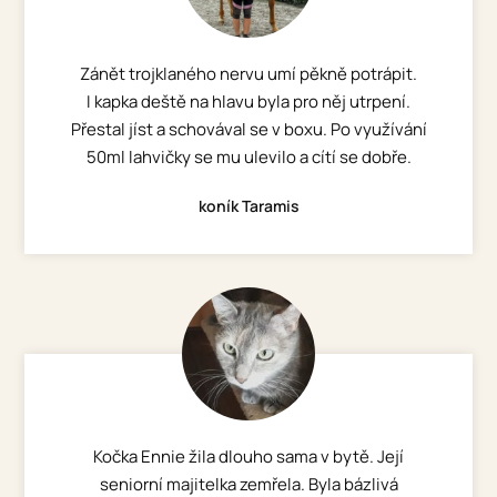
Zánět trojklaného nervu umí pěkně potrápit.
I kapka deště na hlavu byla pro něj utrpení.
Přestal jíst a schovával se v boxu. Po využívání
50ml lahvičky se mu ulevilo a cítí se dobře.
koník Taramis
Kočka Ennie žila dlouho sama v bytě. Její
seniorní majitelka zemřela. Byla bázlivá