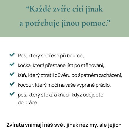
“Každé zvíře cítí jinak
a potřebuje jinou pomoc.”
Pes, který se třese při bouřce,
kočka, která přestane jíst po stěhování,
kůň, který ztratil důvěru po špatném zacházení,
kocour, který močí na vaše vyprané prádlo,
pes, který štěká a kňučí, když odejdete
do práce.
Zvířata vnímají náš svět jinak než my, ale jejich