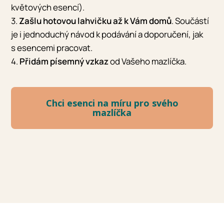
květových esencí).
3.
Zašlu hotovou lahvičku až k Vám domů
. Součástí
je i jednoduchý návod k podávání a doporučení, jak
s esencemi pracovat.
4.
Přidám písemný vzkaz
od Vašeho mazlíčka.
Chci esenci na míru pro svého
mazlíčka