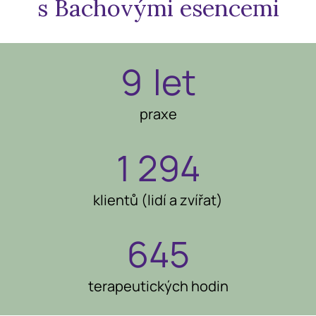
s Bachovými esencemi
9
let
praxe
1 294
klientů (lidí a zvířat)
645
terapeutických hodin