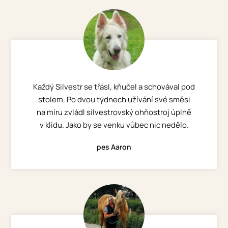
Každý Silvestr se třásl, kňučel a schovával pod
stolem. Po dvou týdnech užívání své směsi
na míru zvládl silvestrovský ohňostroj úplně
v klidu. Jako by se venku vůbec nic nedělo.
pes Aaron