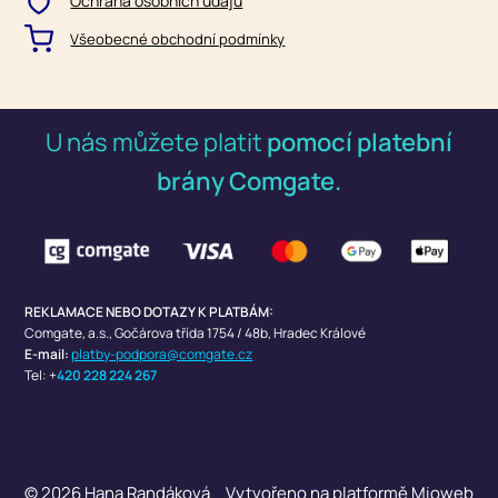
Ochrana osobních údajů
Všeobecné obchodní podmínky
U nás můžete platit
pomocí platební
brány Comgate.
REKLAMACE NEBO DOTAZY K PLATBÁM:
Comgate, a.s.,
Gočárova třída 1754 / 48b, Hradec Králové
E-mail:
platby-podpora@comgate.cz
Tel: +
420 228 224 267
© 2026 Hana Randáková
Vytvořeno na platformě
Mioweb