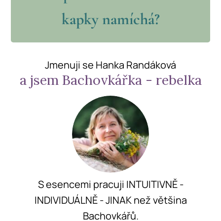
kapky namíchá?
Jmenuji se Hanka Randáková
a jsem Bachovkářka - rebelka
S esencemi pracuji INTUITIVNĚ -
INDIVIDUÁLNĚ - JINAK než většina
Bachovkářů.