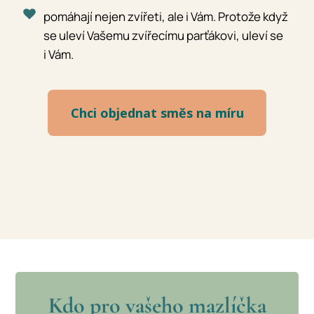
pomáhají nejen zvířeti, ale i Vám. Protože když
se uleví Vašemu zvířecímu parťákovi, uleví se
i Vám.
Chci objednat směs na míru
Kdo pro vašeho mazlíčka