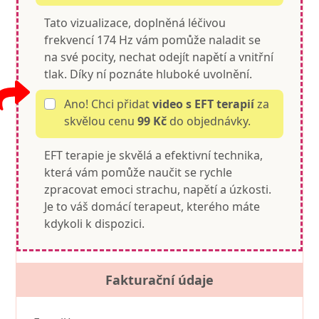
Tato vizualizace, doplněná léčivou
frekvencí 174 Hz vám pomůže naladit se
na své pocity, nechat odejít napětí a vnitřní
tlak. Díky ní poznáte hluboké uvolnění.
Ano! Chci přidat
video s EFT terapií
za
skvělou cenu
99 Kč
do objednávky.
EFT terapie je skvělá a efektivní technika,
která vám pomůže naučit se rychle
zpracovat emoci strachu, napětí a úzkosti.
Je to váš domácí terapeut, kterého máte
kdykoli k dispozici.
Fakturační údaje