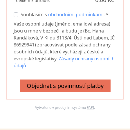
Celkem k úhradě:
Souhlasím s
obchodními podmínkami
. *
Vaše osobní údaje (jméno, emailová adresa)
jsou u mne v bezpečí, a budu je (Bc. Hana
Randáková, V Klidu 3113/4, Ústí nad Labem, IČ
86929941) zpracovávat podle zásad ochrany
osobních údajů, které vycházejí z české a
evropské legislativy.
Zásady ochrany osobních
údajů
Objednat s povinností platby
Vytvořeno v prodejním systému
FAPI
.