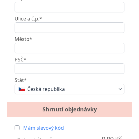
Ulice a č.p.*
Město*
PSČ*
Stát*
Česká republika
Shrnutí objednávky
Mám slevový kód
0,00 Kč