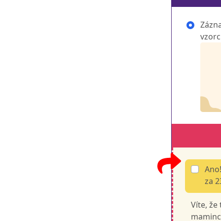
Zázna
vzorc
Ano!
za 2
Víte, že
maminc