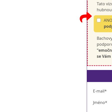
Tato vi
hubnouc
ANO!
pod
Bachovy
podporo
"emoční
se Vám 
E-mail*
Jméno*