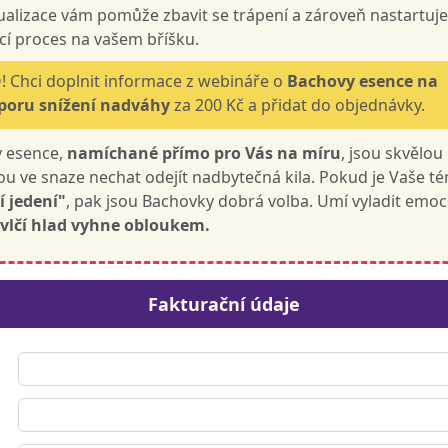
zualizace vám pomůže zbavit se trápení a zároveň nastartuje
í proces na vašem bříšku.
 Chci doplnit informace z webináře o
Bachovy esence na
poru snížení nadváhy
za 200 Kč a přidat do objednávky.
 esence,
namíchané přímo pro Vás na míru
, jsou skvělou
u ve snaze nechat odejít nadbytečná kila. Pokud je Vaše t
 jedení"
, pak jsou Bachovky dobrá volba. Umí vyladit emoc
vlčí hlad vyhne obloukem.
Fakturační údaje