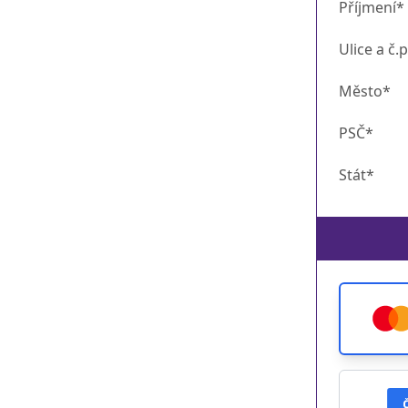
Příjmení*
Ulice a č.p
Město*
PSČ*
Stát*