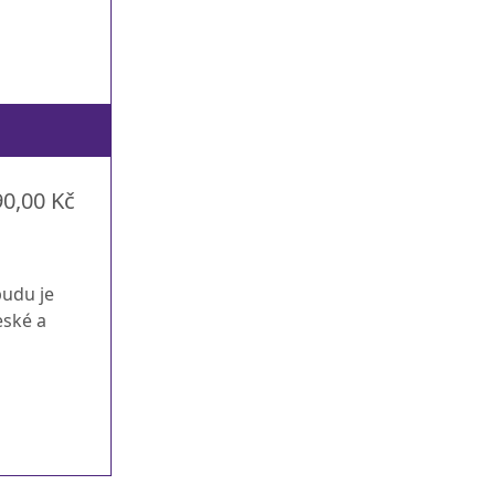
90,00 Kč
budu je
eské a