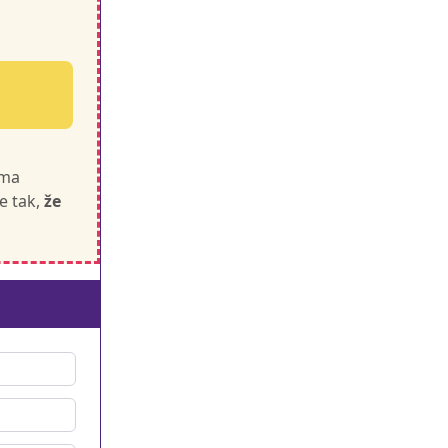
éma
e tak,
že