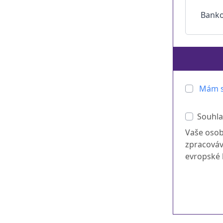
Banko
Mám s
Souhla
Vaše osob
zpracováv
evropské l