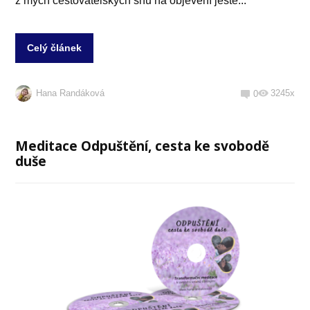
z mých cestovatelských snů na objevení ještě...
Celý článek
Hana Randáková
3245x
0
Meditace Odpuštění, cesta ke svobodě
duše