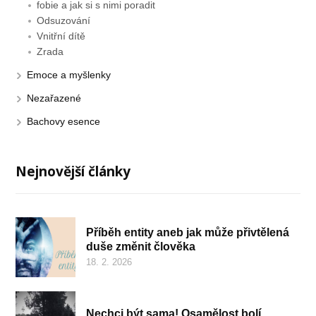
fobie a jak si s nimi poradit
Odsuzování
Vnitřní dítě
Zrada
Emoce a myšlenky
Nezařazené
Bachovy esence
Nejnovější články
Příběh entity aneb jak může přivtělená
duše změnit člověka
18. 2. 2026
Nechci být sama! Osamělost bolí