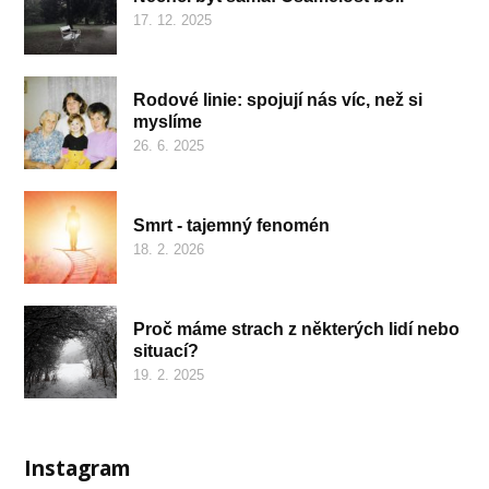
17. 12. 2025
Rodové linie: spojují nás víc, než si
myslíme
26. 6. 2025
Smrt - tajemný fenomén
18. 2. 2026
Proč máme strach z některých lidí nebo
situací?
19. 2. 2025
Instagram