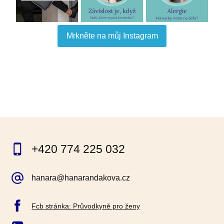
Mrkněte na můj Instagram
+420 774 225 032
hanara@hanarandakova.cz
Fcb stránka: Průvodkyně pro ženy