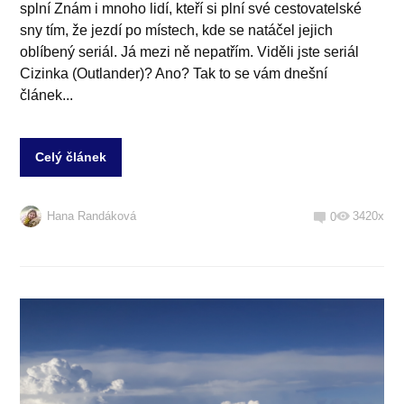
splní Znám i mnoho lidí, kteří si plní své cestovatelské
sny tím, že jezdí po místech, kde se natáčel jejich
oblíbený seriál. Já mezi ně nepatřím. Viděli jste seriál
Cizinka (Outlander)? Ano? Tak to se vám dnešní
článek...
Celý článek
Hana Randáková
3420x
0