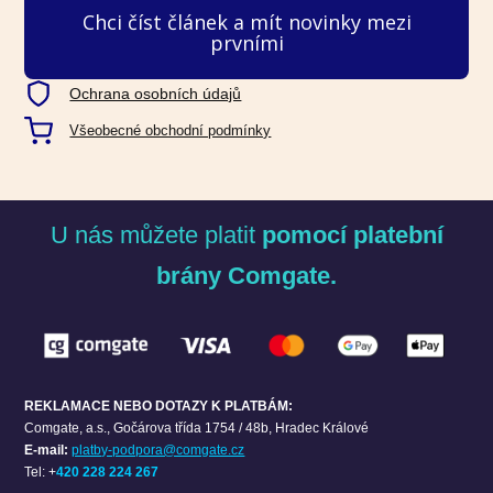
Chci číst článek a mít novinky mezi
prvními
Ochrana osobních údajů
Všeobecné obchodní podmínky
U nás můžete platit
pomocí platební
brány Comgate.
REKLAMACE NEBO DOTAZY K PLATBÁM:
Comgate, a.s.,
Gočárova třída 1754 / 48b, Hradec Králové
E-mail:
platby-podpora@comgate.cz
Tel: +
420 228 224 267