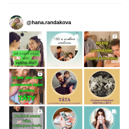
@
hana.randakova