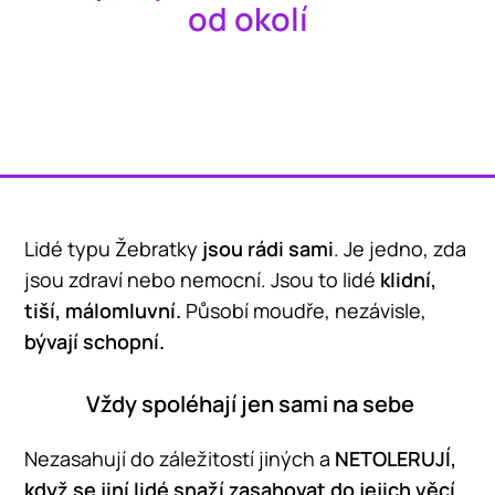
od okolí
Lidé typu Žebratky
jsou rádi sami
. Je jedno, zda
jsou zdraví nebo nemocní. Jsou to lidé
klidní,
tiší, málomluvní.
Působí moudře, nezávisle,
bývají schopní.
Vždy spoléhají jen sami na sebe
Nezasahují do záležitostí jiných a
NETOLERUJÍ,
když se jiní lidé snaží zasahovat do jejich věcí
.