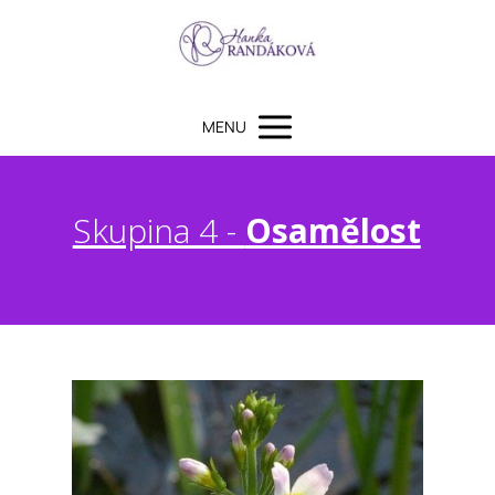
MENU
Skupina 4 -
Osamělost