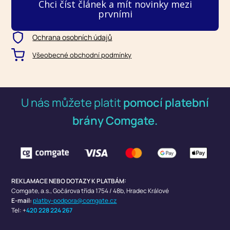
Chci číst článek a mít novinky mezi
prvními
Ochrana osobních údajů
Všeobecné obchodní podmínky
U nás můžete platit
pomocí platební
brány Comgate.
REKLAMACE NEBO DOTAZY K PLATBÁM:
Comgate, a.s.,
Gočárova třída 1754 / 48b, Hradec Králové
E-mail:
platby-podpora@comgate.cz
Tel: +
420 228 224 267