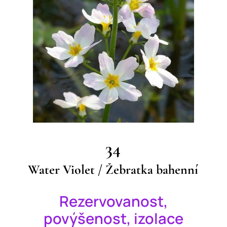
34
Water Violet /
Žebratka bahenní
Rezervovanost,
povýšenost, izolace