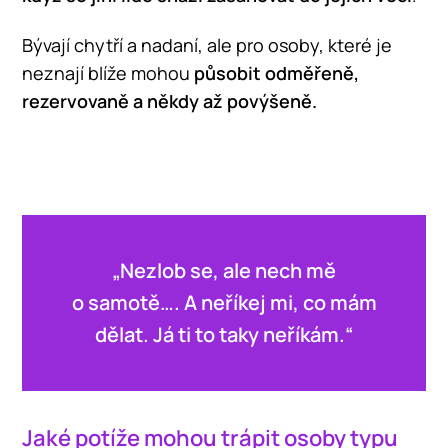
Bývají chytří a nadaní, ale pro osoby, které je
neznají blíže mohou
působit odměřeně,
rezervovaně a někdy až povýšeně.
„Nezlob se, ale nech mě
o samotě…. A neříkej mi, co mám
dělat. Já ti to taky neříkám.“
Jaké potíže mohou trápit osoby typu