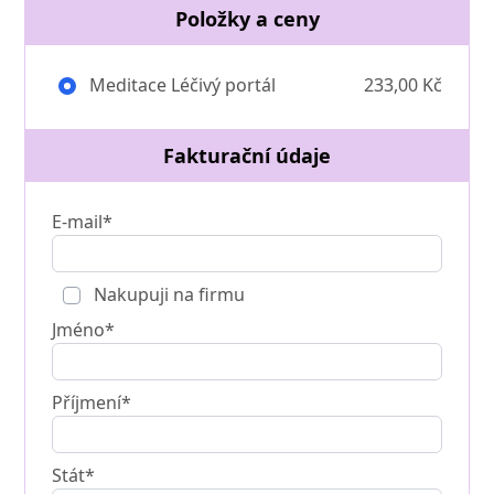
Položky a ceny
Meditace Léčivý portál
233,00 Kč
Fakturační údaje
E-mail*
Nakupuji na firmu
Jméno*
Příjmení*
Stát*