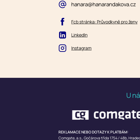
hanara@hanarandakova.cz
Fcb stránka: Průvodkyně pro ženy
LinkedIn
Instagram
U ná
REKLAMACE NEBO DOTAZY K PLATBÁM:
Comgate, a.s.,
Gočárova třída 1754 / 48b, Hrade