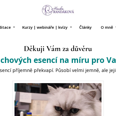
itace
Kurzy | webináře | kvízy
Články
O mně
Děkuji Vám za důvěru
chových esencí na míru pro V
esencí příjemně překvapí. Působí velmi jemně, ale jeji