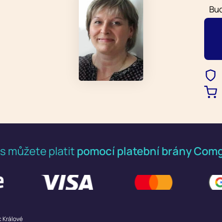
Buď
s můžete platit
pomocí platební brány Comg
c Králové