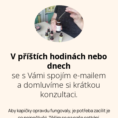
V příštích hodinách nebo
dnech
se s Vámi spojím e-mailem
a domluvíme si krátkou
konzultaci.
Aby kapičky opravdu fungovaly, je potřeba zacílit je
co nejpečlivěji. Těším se na naše setkání.