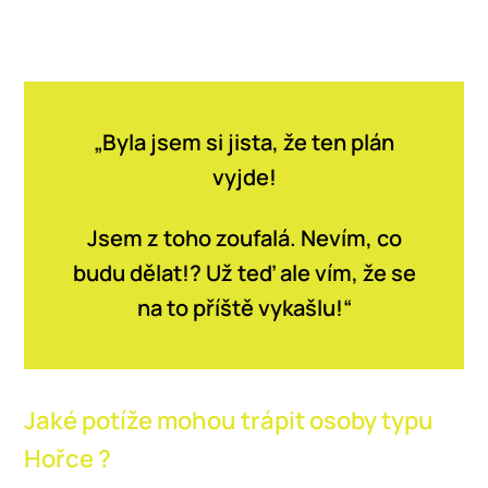
„Byla jsem si jista, že ten plán
vyjde!
Jsem z toho zoufalá. Nevím, co
budu dělat!? Už teď ale vím, že se
na to příště vykašlu!“
Jaké potíže mohou trápit osoby typu
Hořce ?