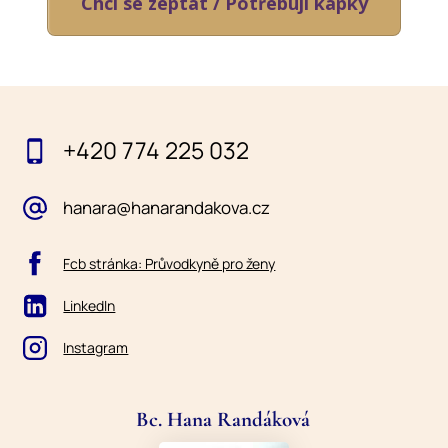
Chci se zeptat / Potřebuji kapky
+420 774 225 032
hanara@hanarandakova.cz
Fcb stránka: Průvodkyně pro ženy
LinkedIn
Instagram
Bc. Hana Randáková