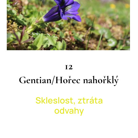
12
Gentian/
Hořec nahořklý
Skleslost, ztráta
odvahy