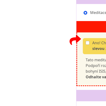
Meditace
Ano! Ch
slevou
Tato medit
Podpoří roz
bohyní ISIS
Odhalte va