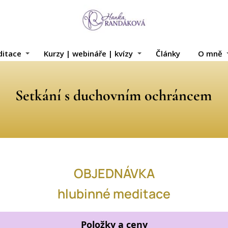
itace
Kurzy | webináře | kvízy
Články
O mně
Setkání s duchovním ochráncem
OBJEDNÁVKA
hlubinné meditace
Položky a ceny