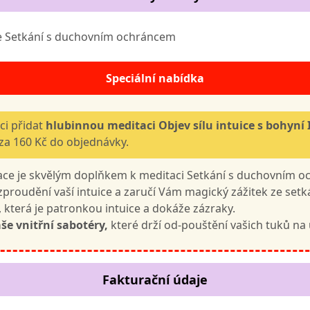
 Setkání s duchovním ochráncem
Speciální nabídka
ci přidat
hlubinnou meditaci Objev sílu intuice s bohyní 
za 160 Kč do objednávky.
ace je skvělým doplňkem k meditaci Setkání s duchovním 
proudění vaší intuice a zaručí Vám magický zážitek ze setk
, která je patronkou intuice a dokáže zázraky.
še vnitřní sabotéry,
které drží od-pouštění vašich tuků na
Fakturační údaje