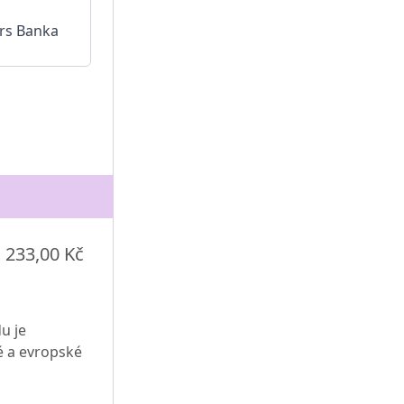
233,00 Kč
u je
é a evropské