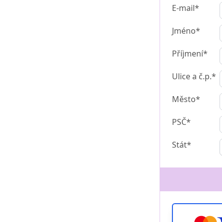
E-mail*
Jméno*
Příjmení*
Ulice a č.p.*
Město*
PSČ*
Stát*