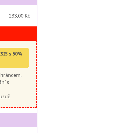
233,00 Kč
ISIS s 50%
ochráncem.
ání s
 uzdě.