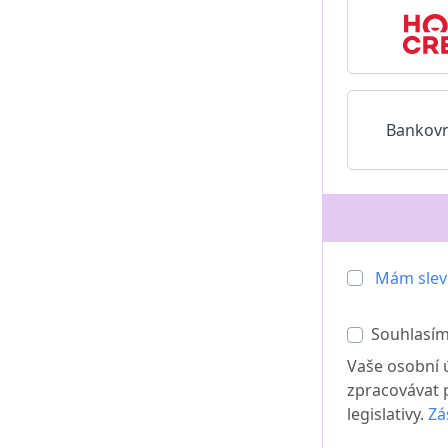
Bankovn
Mám slev
Souhlasí
Vaše osobní ú
zpracovávat 
legislativy.
Zá