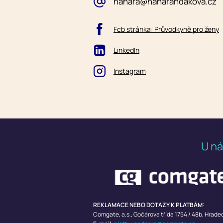
hanara@hanarandakova.cz
Fcb stránka: Průvodkyně pro ženy
LinkedIn
Instagram
U ná
REKLAMACE NEBO DOTAZY K PLATBÁM:
Comgate, a.s.,
Gočárova třída 1754 / 48b, Hrade