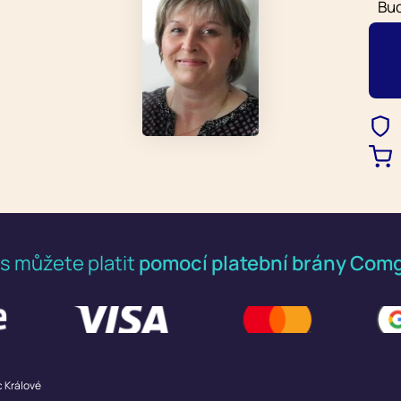
Buď
s můžete platit
pomocí platební brány Comg
c Králové